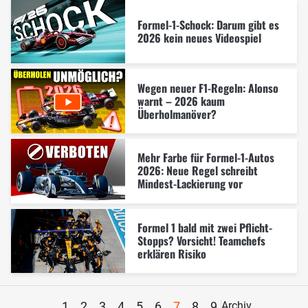
Formel-1-Schock: Darum gibt es
2026 kein neues Videospiel
Wegen neuer F1-Regeln: Alonso
warnt – 2026 kaum
Überholmanöver?
Mehr Farbe für Formel-1-Autos
2026: Neue Regel schreibt
Mindest-Lackierung vor
Formel 1 bald mit zwei Pflicht-
Stopps? Vorsicht! Teamchefs
erklären Risiko
1
2
3
4
5
6
7
8
9
Archiv