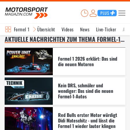
PLUS
Formel 1
Übersicht
Videos
News
Live-Ticker
Akt
AKTUELLE NACHRICHTEN ZUM THEMA FORMEL-1-REGELN 2026 – SEITE 7
Formel 1 2026 erklärt: Das sind
die neuen Motoren
Kein DRS, schmäler und
wendiger: Das sind die neuen
Formel-1-Autos
Red Bulls erster Motor würdigt
Didi Mateschitz - und lässt die
Formel 1 wieder lauter klingen