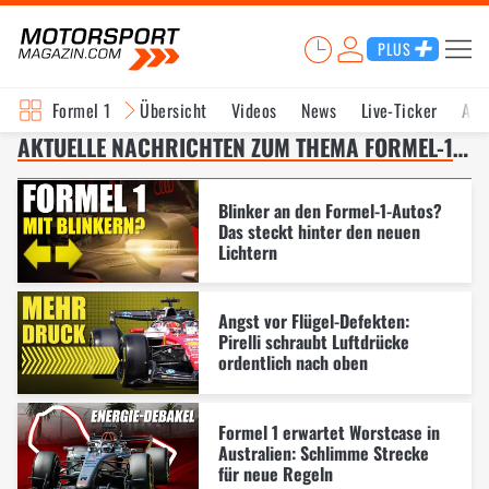
PLUS
Formel 1
Übersicht
Videos
News
Live-Ticker
Akt
AKTUELLE NACHRICHTEN ZUM THEMA FORMEL-1-REGELN 2026 – SEITE 5
Blinker an den Formel-1-Autos?
Das steckt hinter den neuen
Lichtern
Angst vor Flügel-Defekten:
Pirelli schraubt Luftdrücke
ordentlich nach oben
Formel 1 erwartet Worstcase in
Australien: Schlimme Strecke
für neue Regeln