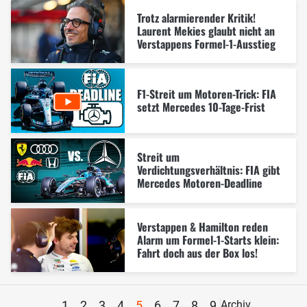
Trotz alarmierender Kritik!
Laurent Mekies glaubt nicht an
Verstappens Formel-1-Ausstieg
F1-Streit um Motoren-Trick: FIA
setzt Mercedes 10-Tage-Frist
Streit um
Verdichtungsverhältnis: FIA gibt
Mercedes Motoren-Deadline
Verstappen & Hamilton reden
Alarm um Formel-1-Starts klein:
Fahrt doch aus der Box los!
1
2
3
4
5
6
7
8
9
Archiv