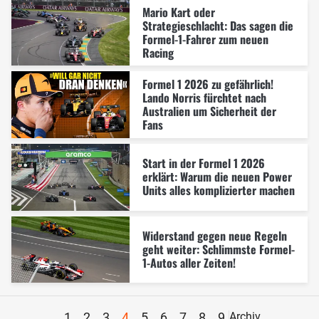
Mario Kart oder
Strategieschlacht: Das sagen die
Formel-1-Fahrer zum neuen
Racing
Formel 1 2026 zu gefährlich!
Lando Norris fürchtet nach
Australien um Sicherheit der
Fans
Start in der Formel 1 2026
erklärt: Warum die neuen Power
Units alles komplizierter machen
Widerstand gegen neue Regeln
geht weiter: Schlimmste Formel-
1-Autos aller Zeiten!
1
2
3
4
5
6
7
8
9
Archiv