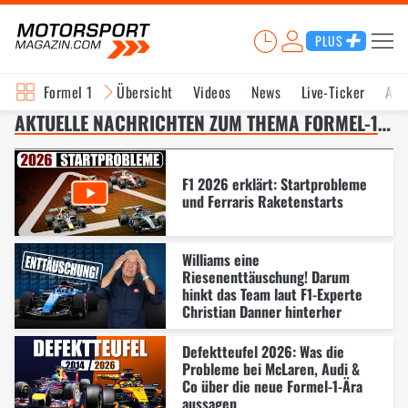
PLUS
Formel 1
Übersicht
Videos
News
Live-Ticker
Akt
AKTUELLE NACHRICHTEN ZUM THEMA FORMEL-1-REGELN 2026 – SEITE 4
F1 2026 erklärt: Startprobleme
und Ferraris Raketenstarts
Williams eine
Riesenenttäuschung! Darum
hinkt das Team laut F1-Experte
Christian Danner hinterher
Defektteufel 2026: Was die
Probleme bei McLaren, Audi &
Co über die neue Formel-1-Ära
aussagen