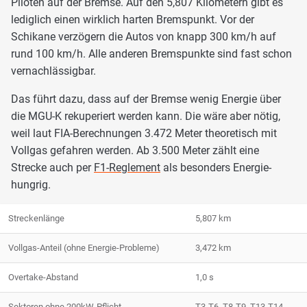
Piloten auf der Bremse. Auf den 5,807 Kilometern gibt es
lediglich einen wirklich harten Bremspunkt. Vor der
Schikane verzögern die Autos von knapp 300 km/h auf
rund 100 km/h. Alle anderen Bremspunkte sind fast schon
vernachlässigbar.
Das führt dazu, dass auf der Bremse wenig Energie über
die MGU-K rekuperiert werden kann. Die wäre aber nötig,
weil laut FIA-Berechnungen 3.472 Meter theoretisch mit
Vollgas gefahren werden. Ab 3.500 Meter zählt eine
Strecke auch per
F1-Reglement
als besonders Energie-
hungrig.
Streckenlänge
5,807 km
Vollgas-Anteil (ohne Energie-Probleme)
3,472 km
Overtake-Abstand
1,0 s
Sektoren ohne 200kW-Pflicht
T3-T6, T8-T9, T13-T14