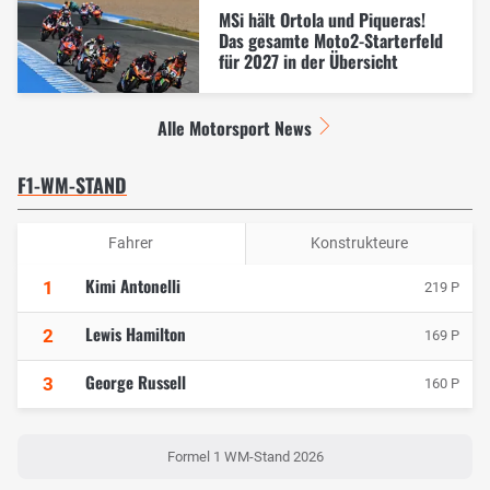
MSi hält Ortola und Piqueras!
Das gesamte Moto2-Starterfeld
für 2027 in der Übersicht
Alle Motorsport News
F1-WM-STAND
Fahrer
Konstrukteure
Kimi Antonelli
1
219 P
Lewis Hamilton
2
169 P
George Russell
3
160 P
Formel 1 WM-Stand 2026