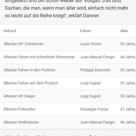
umgesetzt und bin schon wieder auf Vollgas. Das sind
Sachen, die man, wenn man älter wird, einfach nicht mehr
so leicht auf die Reihe kriegt", erklärt Danner.
Rekord
Fahrer
Alter
Ältester GP-Teilnehmer
Louis Chiron
55 Jahre
Ältester Fahrer mit schnellster Rennrunde
Juan Manuel Fangio
46 Jahre
Ältester Fahrer in den Punkten
Philippe Etancelin
53 Jahre
Ältester Fahrer auf dem Podium
Luigi Fagioli
53 Jahre
Ältester GP-Sieger
Luigi Fagioli
53 Jahre
Ältester Polesetter
Giuseppe Farina
47 Jahre
Ältester Weltmeister
Juan Manuel Fangio
46 Jahre