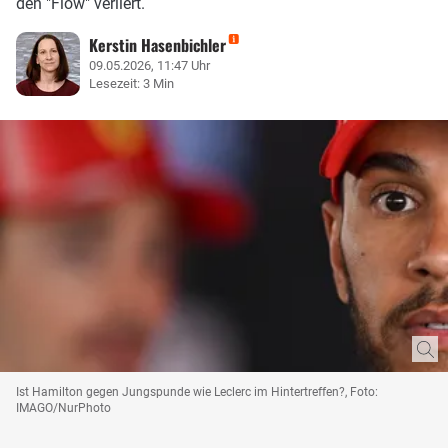
den "Flow" verliert.
Kerstin Hasenbichler
09.05.2026, 11:47 Uhr
Lesezeit: 3 Min
Ist Hamilton gegen Jungspunde wie Leclerc im Hintertreffen?, Foto:
IMAGO/NurPhoto