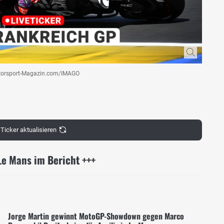
Motorsport-Magazin.com/IMAGO
Ticker aktualisieren
Le Mans im Bericht +++
Jorge Martin gewinnt MotoGP-Showdown gegen Marco