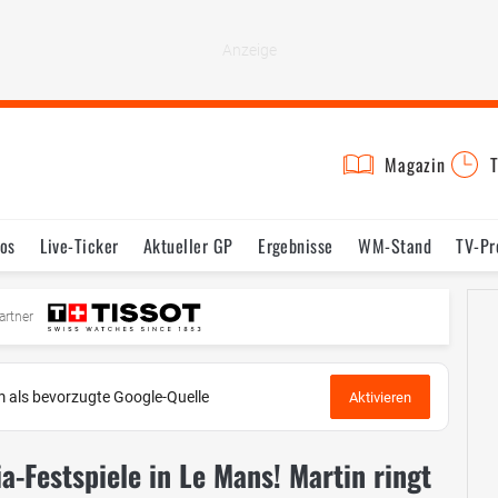
Magazin
T
os
Live-Ticker
Aktueller GP
Ergebnisse
WM-Stand
TV-P
mine
Testfahrten
Reglement
Bilder
artner
 als bevorzugte Google-Quelle
Aktivieren
a-Festspiele in Le Mans! Martin ringt