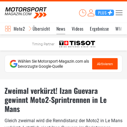
PLUS
Moto2
Übersicht
News
Videos
Ergebnisse
WM-S
Timing Partner
Wählen Sie Motorsport-Magazin.com als
Aktivieren
bevorzugte Google-Quelle
Zweimal verkürzt! Izan Guevara
gewinnt Moto2-Sprintrennen in Le
Mans
Gleich zweimal wird die Renndistanz der Moto2 in Le Mans