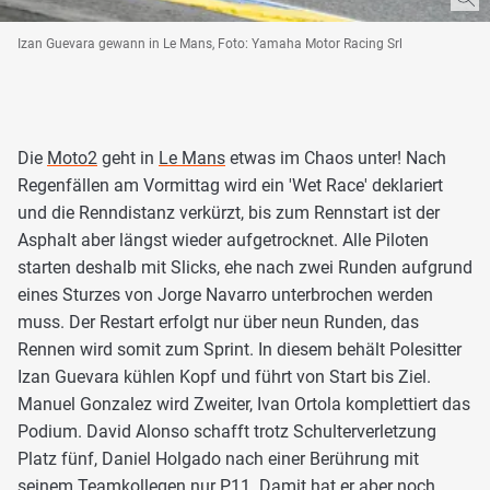
Izan Guevara gewann in Le Mans, Foto: Yamaha Motor Racing Srl
Die
Moto2
geht in
Le Mans
etwas im Chaos unter! Nach
Regenfällen am Vormittag wird ein 'Wet Race' deklariert
und die Renndistanz verkürzt, bis zum Rennstart ist der
Asphalt aber längst wieder aufgetrocknet. Alle Piloten
starten deshalb mit Slicks, ehe nach zwei Runden aufgrund
eines Sturzes von Jorge Navarro unterbrochen werden
muss. Der Restart erfolgt nur über neun Runden, das
Rennen wird somit zum Sprint. In diesem behält Polesitter
Izan Guevara kühlen Kopf und führt von Start bis Ziel.
Manuel Gonzalez wird Zweiter, Ivan Ortola komplettiert das
Podium. David Alonso schafft trotz Schulterverletzung
Platz fünf, Daniel Holgado nach einer Berührung mit
seinem Teamkollegen nur P11. Damit hat er aber noch