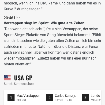
möglich, wenn ich ins DRS käme, und dann haben wir es in
Kurve 2 durchgezogen."
20:46 Uhr
Verstappen siegt im Sprint: Wie gute alte Zeiten!
"Das war nicht schlecht!", freut sich Verstappen, der seine
Sprint-Sieger-Plakette von Sting überreicht bekommt. "Fühlt
sich ein bisschen wie die guten alten Zeiten an. Ich bin sehr
zufrieden mit heute. Natürlich, über die Distanz war Ferrari
auch sehr schnell, aber wir konnten wenigstens endlich
wieder mitkämpfen. Zuletzt haben wir uns eher nur nach
hinten orientiert."
USA GP
Sprint, Sonnenschein
Max Verstappen
Carlos Sainz jr.
Lando Nor
1
2
3
Red Bull
Ferrari +3.88
McLaren +