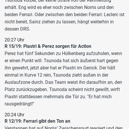
Tsunoda vorbei, der keine Strafe von der Rennleitung
erhält. Eng wird es eher noch zwischen Norris und den
beiden Ferrari. Oder zwischen den beiden Ferrari: Leclerc ist
nicht bereit, Sainz ziehen zu lassen, hängt weiterhin in
dessen DRS.
20:27 Uhr
R 15/19: Piastri & Perez sorgen für Action
Perez hat fünf Sekunden zu Hülkenberg aufzuholen, wenn
er einen Punkt will. Tsunoda hat sich äußerst hart gegen
ihn gewehrt, jetzt aber hat er Piastri im Genick. Der hält
einmal in Kurve 12 rein, Tsunoda zieht außen in der
Auslaufzone durch. Das Team weist ihn daraufhin an, den
Platz zurückzugeben. Tsunoda scheint nicht gewillt, wirft
Piastri stattdessen mehrmals die Tür zu. "Er hat mich
rausgedrängt!"
20:24 Uhr
R 12/19: Ferrari gibt den Ton an
Verstappen hat auf Norris' Zwischenspurt reagiert und den