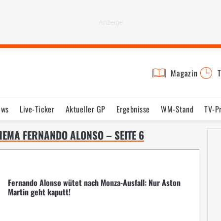
Magazin
T
ews
Live-Ticker
Aktueller GP
Ergebnisse
WM-Stand
TV-P
lder
Termine
Statistik
Testfahrten
Reglement
Lexikon
EMA FERNANDO ALONSO – SEITE 6
Fernando Alonso wütet nach Monza-Ausfall: Nur Aston
Martin geht kaputt!