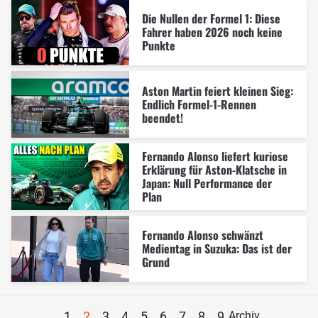
Die Nullen der Formel 1: Diese
Fahrer haben 2026 noch keine
Punkte
Aston Martin feiert kleinen Sieg:
Endlich Formel-1-Rennen
beendet!
Fernando Alonso liefert kuriose
Erklärung für Aston-Klatsche in
Japan: Null Performance der
Plan
Fernando Alonso schwänzt
Medientag in Suzuka: Das ist der
Grund
1
2
3
4
5
6
7
8
9
Archiv