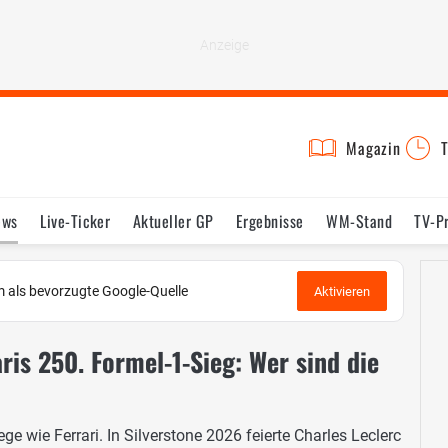
Magazin
T
ews
Live-Ticker
Aktueller GP
Ergebnisse
WM-Stand
TV-P
lder
Termine
Statistik
Testfahrten
Reglement
Lexikon
 als bevorzugte Google-Quelle
Aktivieren
aris 250. Formel-1-Sieg: Wer sind die
ge wie Ferrari. In Silverstone 2026 feierte Charles Leclerc