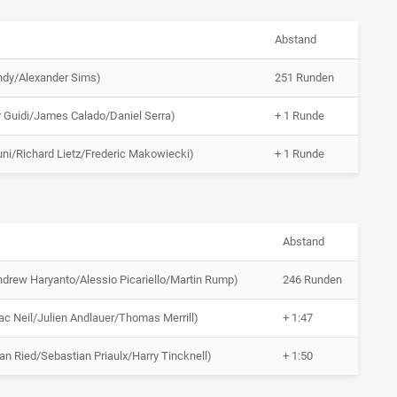
Abstand
ndy/Alexander Sims)
251 Runden
r Guidi/James Calado/Daniel Serra)
+ 1 Runde
ni/Richard Lietz/Frederic Makowiecki)
+ 1 Runde
Abstand
ndrew Haryanto/Alessio Picariello/Martin Rump)
246 Runden
 Neil/Julien Andlauer/Thomas Merrill)
+ 1:47
n Ried/Sebastian Priaulx/Harry Tincknell)
+ 1:50