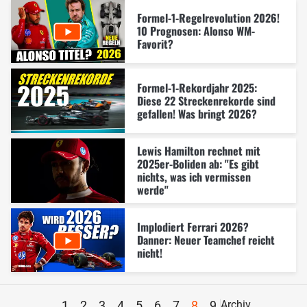
Formel-1-Regelrevolution 2026!
10 Prognosen: Alonso WM-
Favorit?
Formel-1-Rekordjahr 2025:
Diese 22 Streckenrekorde sind
gefallen! Was bringt 2026?
Lewis Hamilton rechnet mit
2025er-Boliden ab: "Es gibt
nichts, was ich vermissen
werde"
Implodiert Ferrari 2026?
Danner: Neuer Teamchef reicht
nicht!
1
2
3
4
5
6
7
8
9
Archiv