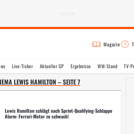
Magazin
T
ews
Live-Ticker
Aktueller GP
Ergebnisse
WM-Stand
TV-P
lder
Termine
Statistik
Testfahrten
Reglement
Lexikon
EMA LEWIS HAMILTON – SEITE 7
Lewis Hamilton schlägt nach Sprint-Qualifying-Schlappe
Alarm: Ferrari-Motor zu schwach!