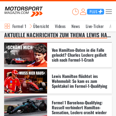
PLUS
Formel 1
Übersicht
Videos
News
Live-Ticker
Akt
AKTUELLE NACHRICHTEN ZUM THEMA LEWIS HAMILTON – SEITE 4
Von Hamilton-Daten in die Falle
gelockt? Charles Leclerc geißelt
sich nach Formel-1-Crash
Lewis Hamilton flüchtet ins
Wohnmobil: So kam es zum
Spektakel im Formel-1-Qualifying
Formel 1 Barcelona-Qualifying:
Russell verhindert Hamilton-
Sensation, Leclerc crasht wieder