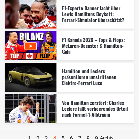
F1-Experte Danner lacht über
Lewis Hamiltons Boykott:
Ferrari-Simulator überschätzt?
F1 Kanada 2026 – Tops & Flops:
McLaren-Desaster & Hamilton-
Gala
Hamilton und Leclerc
präsentieren umstrittenen
Elektro-Ferrari Luce
Von Hamilton zerstört: Charles
Leclerc fällt verheerendes Urteil
nach Formel-1-Albtraum
1
2
3
4
5
6
7
8
9
Archiv