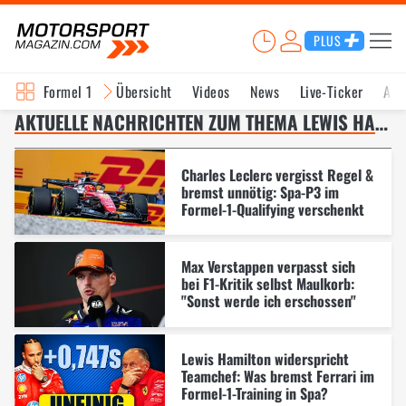
PLUS
Formel 1
Übersicht
Videos
News
Live-Ticker
Akt
AKTUELLE NACHRICHTEN ZUM THEMA LEWIS HAMILTON – SEITE 2
Charles Leclerc vergisst Regel &
bremst unnötig: Spa-P3 im
Formel-1-Qualifying verschenkt
Max Verstappen verpasst sich
bei F1-Kritik selbst Maulkorb:
"Sonst werde ich erschossen"
Lewis Hamilton widerspricht
Teamchef: Was bremst Ferrari im
Formel-1-Training in Spa?