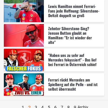
Lewis Hamilton nimmt Ferrari-
Fans jede Hoffnung: Silverstone-
Defizit doppelt so groß
Zehnter Silverstone-Sieg?
Jenson Button glaubt an
Hamilton: "Er ist wieder der
alte"
"Haben uns zu sehr auf
Mercedes fokussiert" - Das lief
bei Ferrari in Österreich schief
Ferrari rückt Mercedes am
Spielberg auf die Pelle - und ist
selbst überrascht
1
2
3
4
5
6
7
8
9
Archiv