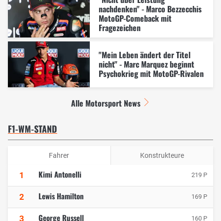
nachdenken" - Marco Bezzecchis
MotoGP-Comeback mit
Fragezeichen
"Mein Leben ändert der Titel
nicht" - Marc Marquez beginnt
Psychokrieg mit MotoGP-Rivalen
Alle Motorsport News
F1-WM-STAND
Fahrer
Konstrukteure
Kimi Antonelli
1
219 P
Lewis Hamilton
2
169 P
George Russell
3
160 P