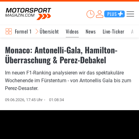
PLUS
Formel 1
Übersicht
Videos
News
Live-Ticker
Akt
Monaco: Antonelli-Gala, Hamilton-
Überraschung & Perez-Debakel
Im neuen F1-Ranking analysieren wir das spektakuläre
Wochenende im Fürstentum - von Antonellis Gala bis zum
Perez-Desaster.
09.06.2026, 17:45 Uhr
01:08:34