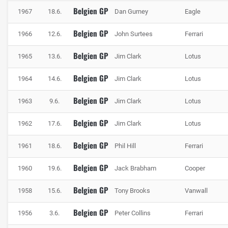
Belgien GP
1967
18.6.
Dan Gurney
Eagle
Belgien GP
1966
12.6.
John Surtees
Ferrari
Belgien GP
1965
13.6.
Jim Clark
Lotus
Belgien GP
1964
14.6.
Jim Clark
Lotus
Belgien GP
1963
9.6.
Jim Clark
Lotus
Der Circuit de Spa-Francorchamps ist eine der schnellsten Strecken im F1-
Belgien GP
Rennkalender, Foto: Getty Images / Red Bull Content Pool
1962
17.6.
Jim Clark
Lotus
Insgesamt werden 70 Prozent der Runde unter Vollgas
Belgien GP
1961
18.6.
Phil Hill
Ferrari
zurückgelegt. Die Durchschnittsgeschwindigkeit auf der
Runde beträgt knapp 240 km/h. Der Benzinverbrauch ist
Belgien GP
1960
19.6.
Jack Brabham
Cooper
dementsprechend hoch. 2,2 Kilogramm werden pro Runde
Belgien GP
verbrannt. Damit ist natürlich auch ein gutes Power-
1958
15.6.
Tony Brooks
Vanwall
Management auf Seite des Motors gefragt. Zumal in Spa
Belgien GP
1956
3.6.
Peter Collins
Ferrari
nur wenig kinetische Energie rekuperiert werden kann.