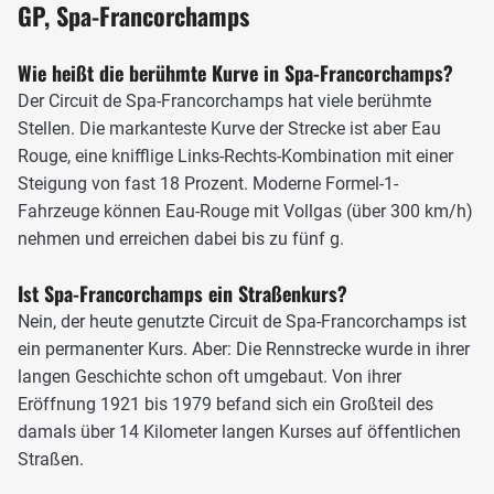
vorzeitigen Aus führen.
GP, Spa-Francorchamps
Die Auslaufzonen sind über die Jahre zwar größer
Wie heißt die berühmte Kurve in Spa-Francorchamps?
geworden, doch so groß wie auf anderen modernen Grand-
Der Circuit de Spa-Francorchamps hat viele berühmte
Prix-Stecken sind sie nicht. Gerade in den schnellen
Stellen. Die markanteste Kurve der Strecke ist aber Eau
Passagen stehen die Reifenstapel zum Teil sehr nah an der
Rouge, eine knifflige Links-Rechts-Kombination mit einer
Strecke. 2021 und 2022 wurden nach einer Serie von
Steigung von fast 18 Prozent. Moderne Formel-1-
schweren Unfällen Umbauarbeiten durchgeführt, um die
Fahrzeuge können Eau-Rouge mit Vollgas (über 300 km/h)
Auslaufzone an den gefährlichsten Stellen zu entschärfen.
nehmen und erreichen dabei bis zu fünf g.
Insgesamt gibt es neun Rechts- und zehn Linkskurven.
Ist Spa-Francorchamps ein Straßenkurs?
Highspeed-Run durch Eau Rouge in Sektor 1
Nein, der heute genutzte Circuit de Spa-Francorchamps ist
Die Haarnadel von La Source eröffnet die Runde. Im
ein permanenter Kurs. Aber: Die Rennstrecke wurde in ihrer
Qualifying kann sie bereits über Zehntelsekunden
langen Geschichte schon oft umgebaut. Von ihrer
entscheiden, denn wer den Scheitelpunkt nicht trifft und
Eröffnung 1921 bis 1979 befand sich ein Großteil des
schlecht aus der Kurve heraus beschleunigt, wird auf dem
damals über 14 Kilometer langen Kurses auf öffentlichen
darauffolgenden Vollgas-Stück durch Eau Rouge und über
Straßen.
die lange Kemmel-Gerade gnadenlos bestraft.