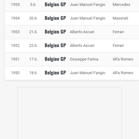
Belgien GP
Die Piloten verbringen lediglich 13 Prozent der Rundenzeit
1955
5.6.
Juan Manuel Fangio
Mercedes
auf der Bremse. Wirklich hart verzögert wird nur an
Belgien GP
1954
20.6.
Juan Manuel Fangio
Maserati
wenigen Stellen. Ab Bruxelles, der elften Kurve auf der
Runde, wird bis zur Bus-Stop (Kurve 20) nicht mehr hart
Belgien GP
1953
21.6.
Alberto Ascari
Ferrari
gebremst.
Belgien GP
1952
22.6.
Alberto Ascari
Ferrari
Belgien GP
1951
17.6.
Giuseppe Farina
Alfa Romeo
Belgien GP
1950
18.6.
Juan Manuel Fangio
Alfa Romeo