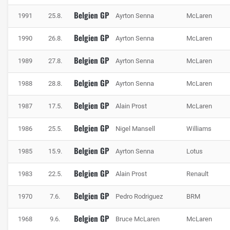
Belgien GP
1991
25.8.
Ayrton Senna
McLaren
Belgien GP
1990
26.8.
Ayrton Senna
McLaren
Der Circuit de Spa-Francorchamps von oben mit Blick auf die Bus-Stop-
Belgien GP
Schikane, Start-Ziel-Gerade, La Source und Eau Rouge, Foto: IMAGO / Zoonar
1989
27.8.
Ayrton Senna
McLaren
Belgien GP
1988
28.8.
Ayrton Senna
McLaren
Die Technik in Spa
Der Fokus Fahrzeugabstimmung liegt in Spa darauf, einen
Belgien GP
1987
17.5.
Alain Prost
McLaren
hohen Topspeed zu erreichen. Die Autos fahren im ersten
Sektor zwischen La Source und Les Combes mehr als 20
Belgien GP
1986
25.5.
Nigel Mansell
Williams
Sekunden mit Vollgas. Im letzten Sektor zwischen Stavelot
Belgien GP
und Bus-Stop ist es nur geringfügig weniger. Die Ingenieure
1985
15.9.
Ayrton Senna
Lotus
müssen also darauf achten, wie viel Downforce sie
Belgien GP
1983
22.5.
Alain Prost
Renault
entbehren können, ohne dass in den schnellen Kurven zu
viel Stabilität und Zeit geopfert wird.
Belgien GP
1970
7.6.
Pedro Rodriguez
BRM
Belgien GP
1968
9.6.
Bruce McLaren
McLaren