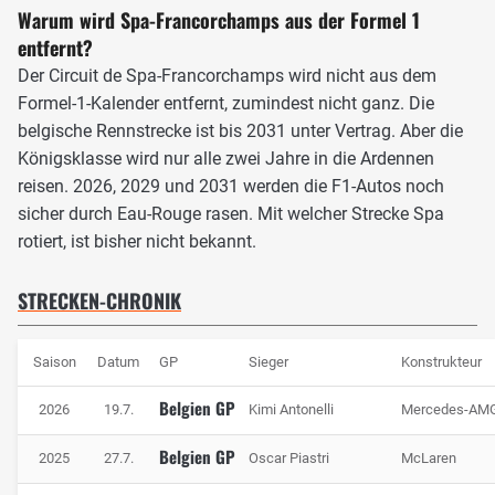
Warum wird Spa-Francorchamps aus der Formel 1
entfernt?
Der Circuit de Spa-Francorchamps wird nicht aus dem
Formel-1-Kalender entfernt, zumindest nicht ganz. Die
belgische Rennstrecke ist bis 2031 unter Vertrag. Aber die
Königsklasse wird nur alle zwei Jahre in die Ardennen
reisen. 2026, 2029 und 2031 werden die F1-Autos noch
sicher durch Eau-Rouge rasen. Mit welcher Strecke Spa
rotiert, ist bisher nicht bekannt.
STRECKEN-CHRONIK
Eau Rouge hat eine Steigung von fast 18 Prozent, Foto: Mercedes-Benz
Am Ende von Kemmel erwartet die Piloten die Rechts-
Saison
Datum
GP
Sieger
Konstrukteur
Links-Rechts-Kombination Les Combes. Auch hier muss
mit Köpfchen gefahren werden, denn wer es am Eingang
Belgien GP
2026
19.7.
Kimi Antonelli
Mercedes-AM
zu hitzig angeht, bringt sich für die darauffolgende
Rechtskurve Malmedy in eine schlechte Position und
Belgien GP
2025
27.7.
Oscar Piastri
McLaren
verliert in der gesamten Passage Zeit.