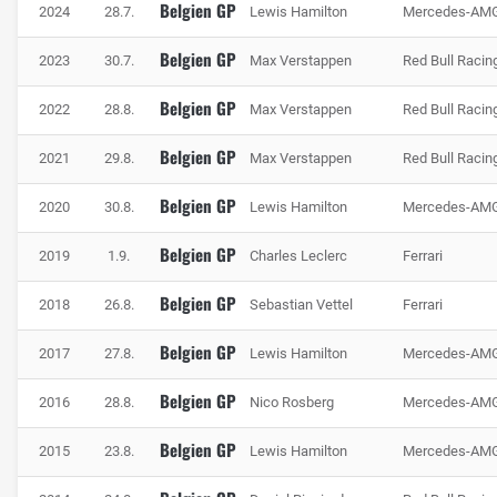
Belgien GP
2024
28.7.
Lewis Hamilton
Mercedes-AM
Darauf folgt eine kurze Gerade, bevor hart in die Bergab-
Rechtskurve Bruxelles hineingebremst wird. Am Ausgang
Belgien GP
2023
30.7.
Max Verstappen
Red Bull Racin
dieser Kurve müssen sich die Piloten sogleich für die
Belgien GP
2022
28.8.
Max Verstappen
Red Bull Racin
darauffolgende Linkskurve in Position bringen. Als es an
dieser Stelle noch keine asphaltierte Auslaufzone gab,
Belgien GP
2021
29.8.
Max Verstappen
Red Bull Racin
flogen dort regelmäßig Piloten rücklings in die
Reifenstapel, nachdem sie beim Einlenken das Heck
Belgien GP
2020
30.8.
Lewis Hamilton
Mercedes-AM
verloren hatten.
Belgien GP
2019
1.9.
Charles Leclerc
Ferrari
Es schließt sich ein weiterer Highspeed-Abschnitt an. Auf
dem Bergab-Stück zur Doppellinks Pouhon erreichen die
Belgien GP
2018
26.8.
Sebastian Vettel
Ferrari
Piloten bis zu 300 km/h. Die Kurven werden mit den
Belgien GP
aktuellen Boliden fast Vollgas durchfahren. Nach einem
2017
27.8.
Lewis Hamilton
Mercedes-AM
kurzen Geradeausstück erreichen die Piloten die schnelle
Belgien GP
2016
28.8.
Nico Rosberg
Mercedes-AM
Rechts-Links-Passage Campus. Der Kurvenausgang lädt
dazu ein, die volle Streckenbreite auszunutzen. Doch wer
Belgien GP
2015
23.8.
Lewis Hamilton
Mercedes-AM
es hier übertreibt, landet meist in der Streckenbegrenzung.