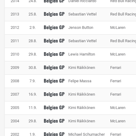
Belgien GP
2014
24.8.
Daniel Ricciardo
Red Bull Racin
Entscheidung im letzten Sektor
Belgien GP
2013
25.8.
Sebastian Vettel
Red Bull Racin
Belgien GP
2012
2.9.
Jenson Button
McLaren
Belgien GP
2011
28.8.
Sebastian Vettel
Red Bull Racin
Belgien GP
2010
29.8.
Lewis Hamilton
McLaren
Belgien GP
2009
30.8.
Kimi Räikkönen
Ferrari
Belgien GP
2008
7.9.
Felipe Massa
Ferrari
Viele Überholmanöver finden in der Bus-Stop-Schikane statt, Foto: IMAGO /
Belgien GP
2007
16.9.
Kimi Räikkönen
Ferrari
Fishing 4
Belgien GP
Die darauffolgenden Stavelot-Rechtskurven sind vor allem
2005
11.9.
Kimi Räikkönen
McLaren
unter nassen Bedingungen eine echte Herausforderung.
Belgien GP
2004
29.8.
Kimi Räikkönen
McLaren
Auf einer schnellen Runde können sie ähnlich wie La
Source entscheidend sein, denn wer hier nicht die perfekte
Belgien GP
2002
1.9.
Michael Schumacher
Ferrari