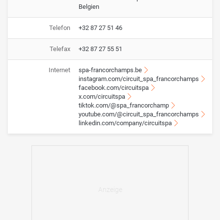
Belgien
Telefon
+32 87 27 51 46
Telefax
+32 87 27 55 51
Internet
spa-francorchamps.be
instagram.com/circuit_spa_francorchamps
facebook.com/circuitspa
x.com/circuitspa
tiktok.com/@spa_francorchamp
youtube.com/@circuit_spa_francorchamps
linkedin.com/company/circuitspa