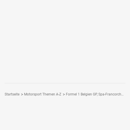
Startseite
Motorsport Themen A-Z
Formel 1 Belgien GP, Spa-Francorchamps
Folge Motorsport-Magazin