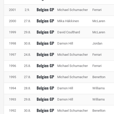
Ausgangsgeschwindigkeit mitnimmt, verliert auf dem
Bergauf-Run durch Blanchimont in Richtung Bus-Stop viel
Belgien GP
2001
2.9.
Michael Schumacher
Ferrari
Zeit. Die ehemalige Mutkurve Blanchimont kann in der
Formel 1 seit Jahren mit Vollgas durchfahren werden.
Belgien GP
2000
27.8.
Mika Häkkinen
McLaren
Die seit den frühen 2000er Jahren mehrfach umgebaute
Belgien GP
1999
29.8.
David Coulthard
McLaren
Bus-Stop ist der mit Abstand härteste Anbremspunkt auf
Belgien GP
der Runde und damit auch die beste Überholmöglichkeit.
1998
30.8.
Damon Hill
Jordan
Haben die Fahrer die Rechts-Links-Kombination passiert,
Belgien GP
1997
24.8.
Michael Schumacher
Ferrari
befinden sie sich bereits auf der vegleichsweise kurzen
Start- und Zielgeraden.
Belgien GP
1996
25.8.
Michael Schumacher
Ferrari
Belgien GP
1995
27.8.
Michael Schumacher
Benetton
Belgien GP
1994
28.8.
Damon Hill
Williams
Belgien GP
1993
29.8.
Damon Hill
Williams
Belgien GP
1992
30.8.
Michael Schumacher
Benetton