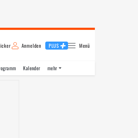
icker
Anmelden
PLUS
Menü
rogramm
Kalender
mehr
F1 Datenbank
Jobs
Über uns
ng