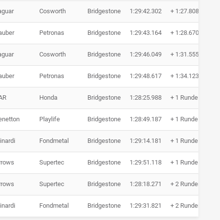
aguar
Cosworth
Bridgestone
1:29:42.302
+ 1:27.808
44 
auber
Petronas
Bridgestone
1:29:43.164
+ 1:28.670
44 
aguar
Cosworth
Bridgestone
1:29:46.049
+ 1:31.555
44 
auber
Petronas
Bridgestone
1:29:48.617
+ 1:34.123
44 
AR
Honda
Bridgestone
1:28:25.988
+ 1 Runde
43 
enetton
Playlife
Bridgestone
1:28:49.187
+ 1 Runde
43 
inardi
Fondmetal
Bridgestone
1:29:14.181
+ 1 Runde
43 
rrows
Supertec
Bridgestone
1:29:51.118
+ 1 Runde
43 
rrows
Supertec
Bridgestone
1:28:18.271
+ 2 Runden
42 
inardi
Fondmetal
Bridgestone
1:29:31.821
+ 2 Runden
42 