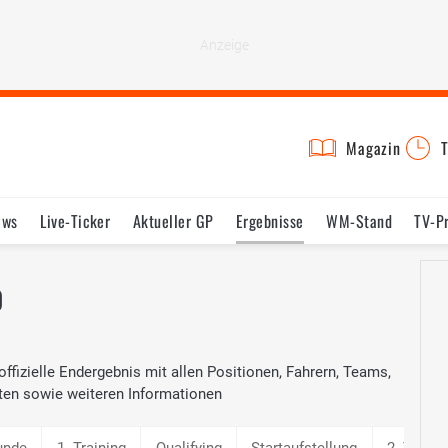
Magazin
T
ews
Live-Ticker
Aktueller GP
Ergebnisse
WM-Stand
TV-P
lder
Termine
Statistik
Testfahrten
Reglement
Lexikon
0
ffizielle Endergebnis mit allen Positionen, Fahrern, Teams,
ten sowie weiteren Informationen
unde
1. Training
Qualifying
Startaufstellung
2. Traini