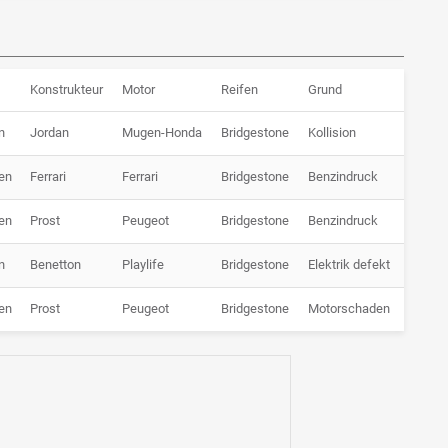
Konstrukteur
Motor
Reifen
Grund
n
Jordan
Mugen-Honda
Bridgestone
Kollision
en
Ferrari
Ferrari
Bridgestone
Benzindruck
en
Prost
Peugeot
Bridgestone
Benzindruck
n
Benetton
Playlife
Bridgestone
Elektrik defekt
en
Prost
Peugeot
Bridgestone
Motorschaden