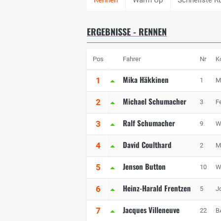
ERGEBNISSE - RENNEN
Pos
Fahrer
Nr
K
Mika Häkkinen
1
1
M
Michael Schumacher
2
3
Fe
Ralf Schumacher
3
9
W
David Coulthard
4
2
M
Jenson Button
5
10
W
Heinz-Harald Frentzen
6
5
J
Jacques Villeneuve
7
22
B