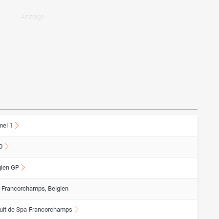
mel 1
0
gien GP
-Francorchamps, Belgien
cuit de Spa-Francorchamps