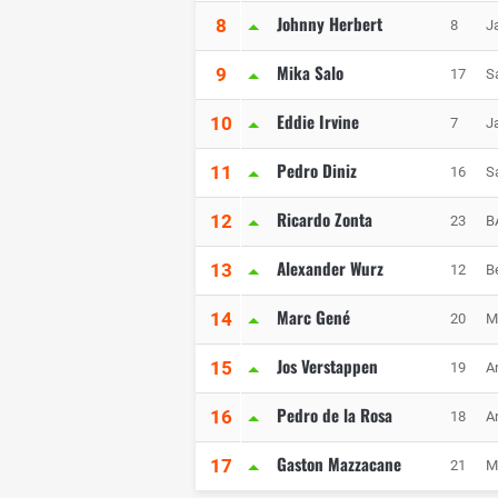
Johnny Herbert
8
8
J
Mika Salo
9
17
S
Eddie Irvine
10
7
J
Pedro Diniz
11
16
S
Ricardo Zonta
12
23
B
Alexander Wurz
13
12
B
Marc Gené
14
20
M
Jos Verstappen
15
19
A
Pedro de la Rosa
16
18
A
Gaston Mazzacane
17
21
M