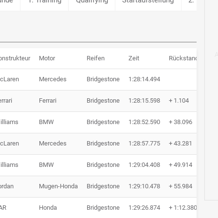
onstrukteur
Motor
Reifen
Zeit
Rückstand
Ru
cLaren
Mercedes
Bridgestone
1:28:14.494
44 
rrari
Ferrari
Bridgestone
1:28:15.598
+ 1.104
44 
illiams
BMW
Bridgestone
1:28:52.590
+ 38.096
44 
cLaren
Mercedes
Bridgestone
1:28:57.775
+ 43.281
44 
illiams
BMW
Bridgestone
1:29:04.408
+ 49.914
44 
ordan
Mugen-Honda
Bridgestone
1:29:10.478
+ 55.984
44 
AR
Honda
Bridgestone
1:29:26.874
+ 1:12.380
44 