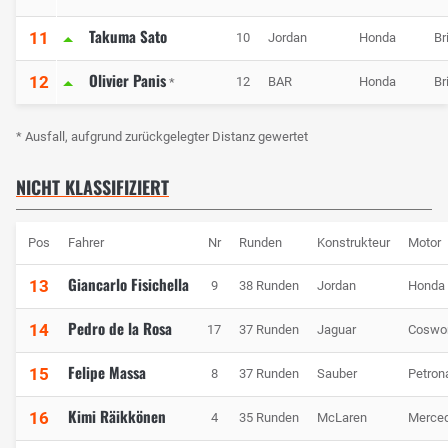
Takuma Sato
11
10
Jordan
Honda
Br
Olivier Panis
12
12
BAR
Honda
Br
*
* Ausfall, aufgrund zurückgelegter Distanz gewertet
NICHT KLASSIFIZIERT
Pos
Fahrer
Nr
Runden
Konstrukteur
Motor
Giancarlo Fisichella
13
9
38 Runden
Jordan
Honda
Pedro de la Rosa
14
17
37 Runden
Jaguar
Coswo
Felipe Massa
15
8
37 Runden
Sauber
Petron
Kimi Räikkönen
16
4
35 Runden
McLaren
Merce