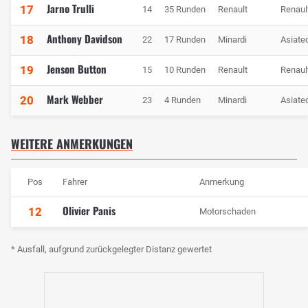
Jarno Trulli
17
14
35 Runden
Renault
Renaul
Anthony Davidson
18
22
17 Runden
Minardi
Asiate
Jenson Button
19
15
10 Runden
Renault
Renaul
Mark Webber
20
23
4 Runden
Minardi
Asiate
WEITERE ANMERKUNGEN
Pos
Fahrer
Anmerkung
Olivier Panis
12
Motorschaden
* Ausfall, aufgrund zurückgelegter Distanz gewertet