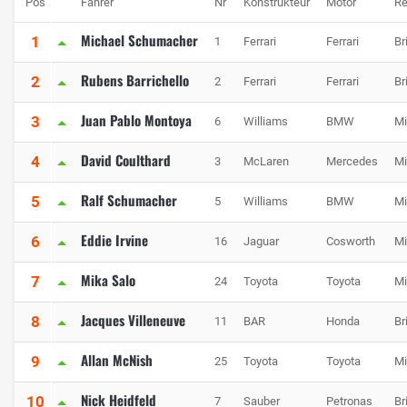
Pos
Fahrer
Nr
Konstrukteur
Motor
Re
Michael Schumacher
1
1
Ferrari
Ferrari
Br
Rubens Barrichello
2
2
Ferrari
Ferrari
Br
Juan Pablo Montoya
3
6
Williams
BMW
Mi
David Coulthard
4
3
McLaren
Mercedes
Mi
Ralf Schumacher
5
5
Williams
BMW
Mi
Eddie Irvine
6
16
Jaguar
Cosworth
Mi
Mika Salo
7
24
Toyota
Toyota
Mi
Jacques Villeneuve
8
11
BAR
Honda
Br
Allan McNish
9
25
Toyota
Toyota
Mi
Nick Heidfeld
10
7
Sauber
Petronas
Br