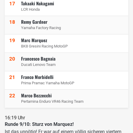
Takaaki Nakagami
17
LCR Honda
Remy Gardner
18
Yamaha Factory Racing
Marc Marquez
19
BK8 Gresini Racing MotoGP
Francesco Bagnaia
20
Ducati Lenovo Team
Franco Morbidelli
21
Prima Pramac Yamaha MotoGP
Marco Bezzecchi
22
Pertamina Enduro VR46 Racing Team
16:19 Uhr
Runde 9/10: Sturz von Marquez!
Ist das unnötig! Er war auf einem völlig sicheren viertem