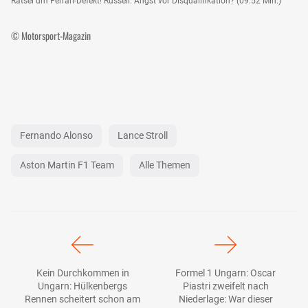
Rätsel um Ferrari-Defekt! Russell: Angst vor Disqualifikation? (09:52 Min.)
© Motorsport-Magazin
Fernando Alonso
Lance Stroll
Aston Martin F1 Team
Alle Themen
Kein Durchkommen in
Formel 1 Ungarn: Oscar
Ungarn: Hülkenbergs
Piastri zweifelt nach
Rennen scheitert schon am
Niederlage: War dieser