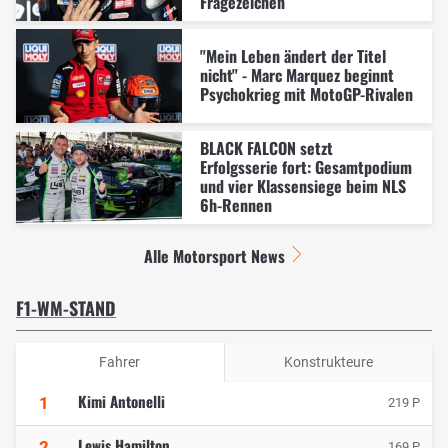
Fragezeichen
"Mein Leben ändert der Titel
nicht" - Marc Marquez beginnt
Psychokrieg mit MotoGP-Rivalen
BLACK FALCON setzt
Erfolgsserie fort: Gesamtpodium
und vier Klassensiege beim NLS
6h-Rennen
Alle Motorsport News
F1-WM-STAND
Fahrer
Konstrukteure
Kimi Antonelli
1
219 P
Lewis Hamilton
2
169 P