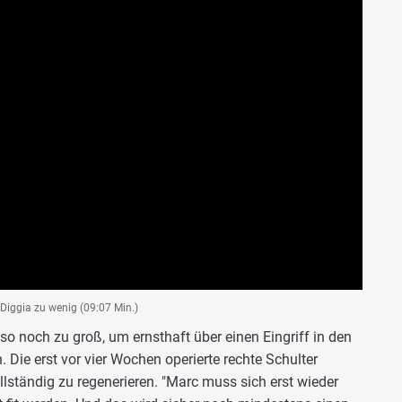
Diggia zu wenig (09:07 Min.)
also noch zu groß, um ernsthaft über einen Eingriff in den
e erst vor vier Wochen operierte rechte Schulter
lständig zu regenerieren. "Marc muss sich erst wieder