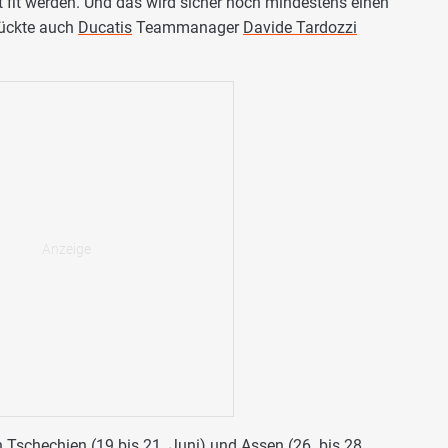
t fit werden. Und das wird sicher noch mindestens einen
rückte auch
Ducatis
Teammanager
Davide Tardozzi
 Tschechien (19 bis 21. Juni) und Assen (26. bis 28.