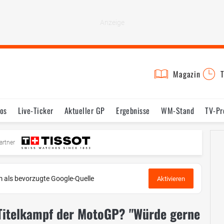
Magazin
T
os
Live-Ticker
Aktueller GP
Ergebnisse
WM-Stand
TV-P
mine
Testfahrten
Reglement
Bilder
artner
 als bevorzugte Google-Quelle
Aktivieren
Titelkampf der MotoGP? "Würde gerne