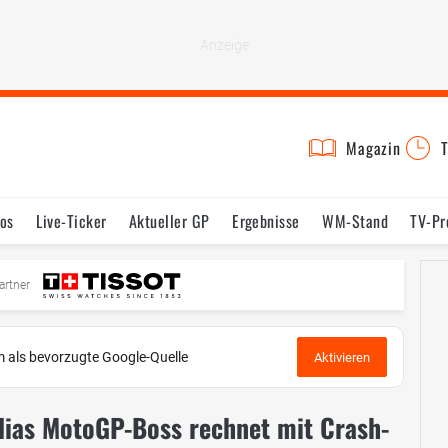
Magazin
T
os
Live-Ticker
Aktueller GP
Ergebnisse
WM-Stand
TV-P
mine
Testfahrten
Reglement
Bilder
artner
 als bevorzugte Google-Quelle
Aktivieren
lias MotoGP-Boss rechnet mit Crash-