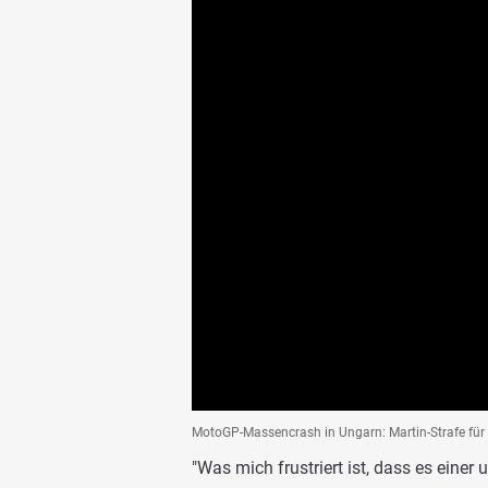
MotoGP-Massencrash in Ungarn: Martin-Strafe für 
"Was mich frustriert ist, dass es einer 