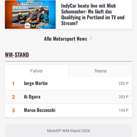
IndyCar heute live mit Mick
Schumacher: Wo läuft das
Qualifying in Portland im TV und
Stream?
Alle Motorsport News
WM-STAND
Fahrer
Teams
Jorge Martin
1
220 P
Ai Ogura
2
203 P
Marco Bezzecchi
3
193 P
MotoGP WM-Stand 2026