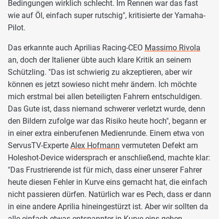
Bedingungen wirklich schlecht. Im Rennen war das fast
wie auf Öl, einfach super rutschig", kritisierte der Yamaha-
Pilot.
Das erkannte auch Aprilias Racing-CEO
Massimo Rivola
an, doch der Italiener übte auch klare Kritik an seinem
Schützling. "Das ist schwierig zu akzeptieren, aber wir
können es jetzt sowieso nicht mehr ändern. Ich möchte
mich erstmal bei allen beteiligten Fahrern entschuldigen.
Das Gute ist, dass niemand schwerer verletzt wurde, denn
den Bildern zufolge war das Risiko heute hoch", begann er
in einer extra einberufenen Medienrunde. Einem etwa von
ServusTV-Experte
Alex Hofmann
vermuteten Defekt am
Holeshot-Device widersprach er anschließend, machte klar:
"Das Frustrierende ist für mich, dass einer unserer Fahrer
heute diesen Fehler in Kurve eins gemacht hat, die einfach
nicht passieren dürfen. Natürlich war es Pech, dass er dann
in eine andere Aprilia hineingestürzt ist. Aber wir sollten da
alle einfach etwas entspannter in Kurve eins gehen -