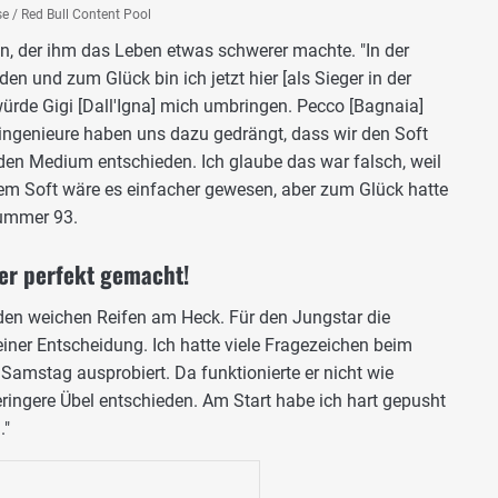
se / Red Bull Content Pool
n, der ihm das Leben etwas schwerer machte. "In der
en und zum Glück bin ich jetzt hier [als Sieger in der
würde Gigi [Dall'Igna] mich umbringen. Pecco [Bagnaia]
-ingenieure haben uns dazu gedrängt, dass wir den Soft
den Medium entschieden. Ich glaube das war falsch, weil
em Soft wäre es einfacher gewesen, aber zum Glück hatte
Nummer 93.
er perfekt gemacht!
den weichen Reifen am Heck. Für den Jungstar die
meiner Entscheidung. Ich hatte viele Fragezeichen beim
amstag ausprobiert. Da funktionierte er nicht wie
eringere Übel entschieden. Am Start habe ich hart gepusht
."