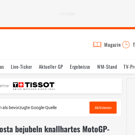
Magazin
T
os
Live-Ticker
Aktueller GP
Ergebnisse
WM-Stand
TV-P
mine
Testfahrten
Reglement
Bilder
artner
 als bevorzugte Google-Quelle
Aktivieren
osta bejubeln knallhartes MotoGP-