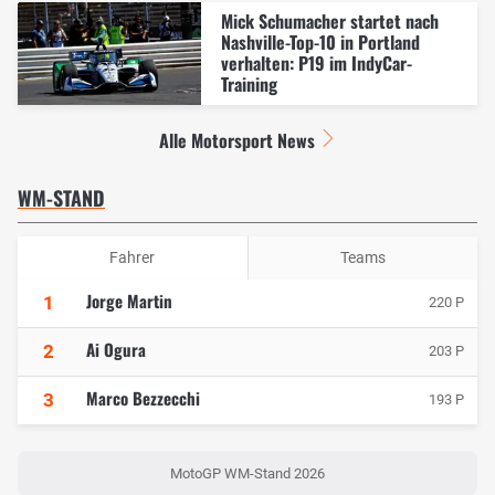
Mick Schumacher startet nach
Nashville-Top-10 in Portland
verhalten: P19 im IndyCar-
Training
Alle Motorsport News
WM-STAND
Fahrer
Teams
Jorge Martin
1
220 P
Ai Ogura
2
203 P
Marco Bezzecchi
3
193 P
MotoGP WM-Stand 2026