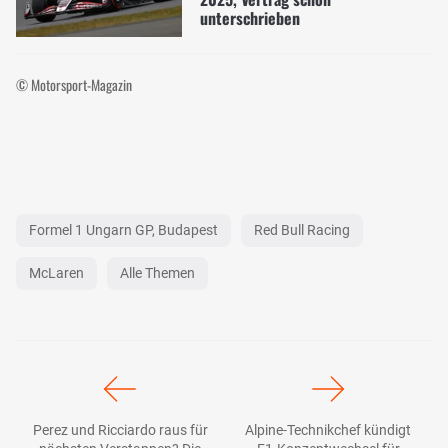
unterschrieben
© Motorsport-Magazin
Formel 1 Ungarn GP, Budapest
Red Bull Racing
McLaren
Alle Themen
Perez und Ricciardo raus für
Alpine-Technikchef kündigt