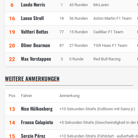
Lando Norris
6
1
43 Runden
McLaren
Lance Stroll
16
18
56 Runden
Aston Martin F1 Team
Valtteri Bottas
19
77
15 Runden
Cadillac F1 Team
Oliver Bearman
20
87
27 Runden
TGR Haas F1 Team
Max Verstappen
22
3
0 Runde
Red Bull Racing
WEITERE ANMERKUNGEN
Pos
Fahrer
Anmerkung
Nico Hülkenberg
13
+10 Sekunden Strafe (Kollision mit Sainz jr.)
Franco Colapinto
14
+5 Sekunden Strafe (Geschwindigkeit in der
Sergio Pérez
15
+10 Sekunden Strafe (Fehlstart - außerhalb d