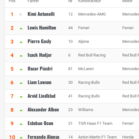
Pos
Fahrer
Nr
Konstrukteur
Motor
Kimi Antonelli
1
12
Mercedes-AMG
Mercede
Lewis Hamilton
2
44
Ferrari
Ferrari
Pierre Gasly
3
10
Alpine
Mercede
Isack Hadjar
4
6
Red Bull Racing
Red Bull 
Oscar Piastri
5
81
McLaren
Mercede
Liam Lawson
6
30
Racing Bulls
Red Bull 
Arvid Lindblad
7
41
Racing Bulls
Red Bull 
Alexander Albon
8
23
Williams
Mercede
Esteban Ocon
9
31
TGR Haas F1 Team
Ferrari
Fernando Alonso
10
14
Aston Martin F1 Team
Honda