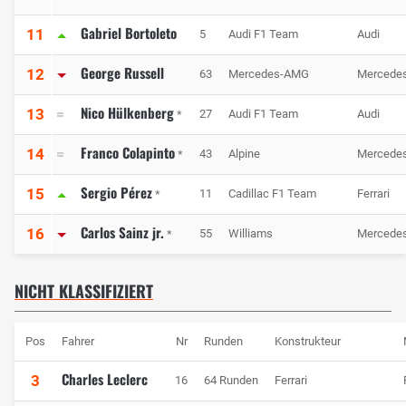
Gabriel Bortoleto
11
5
Audi F1 Team
Audi
George Russell
12
63
Mercedes-AMG
Mercede
Nico Hülkenberg
13
27
Audi F1 Team
Audi
*
Franco Colapinto
14
43
Alpine
Mercede
*
Sergio Pérez
15
11
Cadillac F1 Team
Ferrari
*
Carlos Sainz jr.
16
55
Williams
Mercede
*
NICHT KLASSIFIZIERT
Pos
Fahrer
Nr
Runden
Konstrukteur
Charles Leclerc
3
16
64 Runden
Ferrari