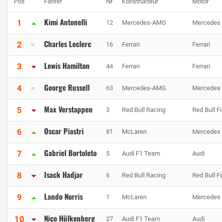
Pos
Fahrer
Nr
Konstrukteur
Motor
Kimi Antonelli
1
12
Mercedes-AMG
Mercedes
Charles Leclerc
2
16
Ferrari
Ferrari
Lewis Hamilton
3
44
Ferrari
Ferrari
George Russell
4
63
Mercedes-AMG
Mercedes
Max Verstappen
5
3
Red Bull Racing
Red Bull F
Oscar Piastri
6
81
McLaren
Mercedes
Gabriel Bortoleto
7
5
Audi F1 Team
Audi
Isack Hadjar
8
6
Red Bull Racing
Red Bull F
Lando Norris
9
1
McLaren
Mercedes
Nico Hülkenberg
10
27
Audi F1 Team
Audi