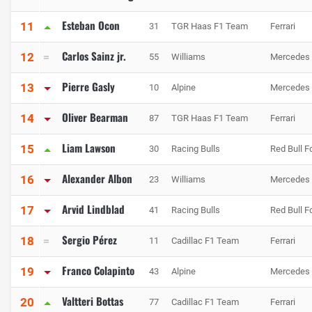
Esteban Ocon
11
31
TGR Haas F1 Team
Ferrari
Carlos Sainz jr.
12
55
Williams
Mercedes
Pierre Gasly
13
10
Alpine
Mercedes
Oliver Bearman
14
87
TGR Haas F1 Team
Ferrari
Liam Lawson
15
30
Racing Bulls
Red Bull F
Alexander Albon
16
23
Williams
Mercedes
Arvid Lindblad
17
41
Racing Bulls
Red Bull F
Sergio Pérez
18
11
Cadillac F1 Team
Ferrari
Franco Colapinto
19
43
Alpine
Mercedes
Valtteri Bottas
20
77
Cadillac F1 Team
Ferrari