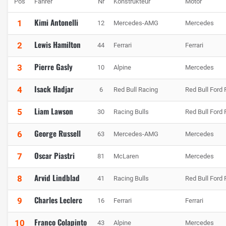
Pos
Fahrer
Nr
Konstrukteur
Motor
Kimi Antonelli
1
12
Mercedes-AMG
Mercedes
Lewis Hamilton
2
44
Ferrari
Ferrari
Pierre Gasly
3
10
Alpine
Mercedes
Isack Hadjar
4
6
Red Bull Racing
Red Bull Ford
Liam Lawson
5
30
Racing Bulls
Red Bull Ford
George Russell
6
63
Mercedes-AMG
Mercedes
Oscar Piastri
7
81
McLaren
Mercedes
Arvid Lindblad
8
41
Racing Bulls
Red Bull Ford
Charles Leclerc
9
16
Ferrari
Ferrari
Franco Colapinto
10
43
Alpine
Mercedes