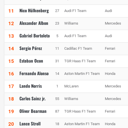
Nico Hülkenberg
11
27
Audi F1 Team
Audi
Alexander Albon
12
23
Williams
Mercedes
Gabriel Bortoleto
13
5
Audi F1 Team
Audi
Sergio Pérez
14
11
Cadillac F1 Team
Ferrari
Esteban Ocon
15
31
TGR Haas F1 Team
Ferrari
Fernando Alonso
16
14
Aston Martin F1 Team
Honda
Lando Norris
17
1
McLaren
Mercedes
Carlos Sainz jr.
18
55
Williams
Mercedes
Oliver Bearman
19
87
TGR Haas F1 Team
Ferrari
Lance Stroll
20
18
Aston Martin F1 Team
Honda