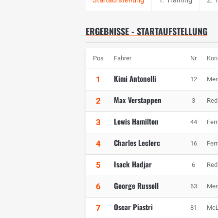
ERGEBNISSE - STARTAUFSTELLUNG
Pos
Fahrer
Nr
Kon
Kimi Antonelli
1
12
Mer
Max Verstappen
2
3
Red
Lewis Hamilton
3
44
Ferr
Charles Leclerc
4
16
Ferr
Isack Hadjar
5
6
Red
George Russell
6
63
Mer
Oscar Piastri
7
81
McL