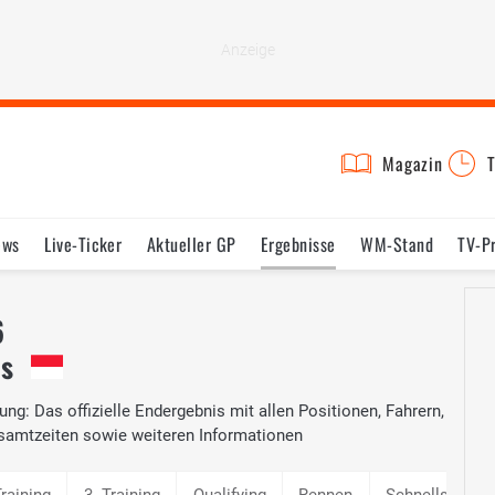
Magazin
T
ews
Live-Ticker
Aktueller GP
Ergebnisse
WM-Stand
TV-P
lder
Termine
Statistik
Testfahrten
Reglement
Lexikon
6
is
ng: Das offizielle Endergebnis mit allen Positionen, Fahrern,
samtzeiten sowie weiteren Informationen
Training
3. Training
Qualifying
Rennen
Schnellste Ru