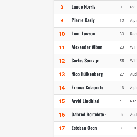
Lando Norris
8
1
McL
Pierre Gasly
9
10
Alp
Liam Lawson
10
30
Rac
Alexander Albon
11
23
Wil
Carlos Sainz jr.
12
55
Wil
Nico Hülkenberg
13
27
Aud
Franco Colapinto
14
43
Alp
Arvid Lindblad
15
41
Rac
Gabriel Bortoleto
16
5
Aud
*
Esteban Ocon
17
31
TGR