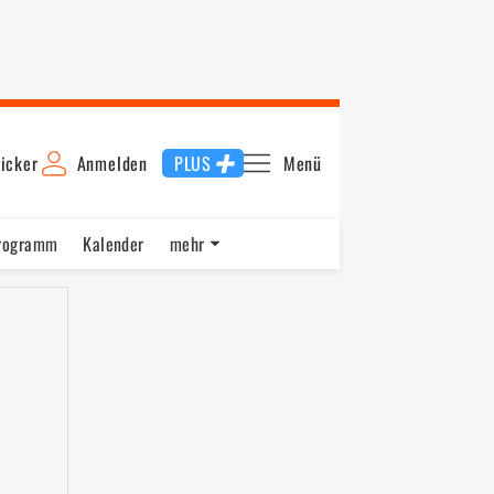
icker
Anmelden
PLUS
Menü
rogramm
Kalender
mehr
F1 Datenbank
Jobs
Über uns
nde