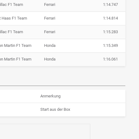
illac F1 Team
Ferrari
1:14.747
 Haas F1 Team
Ferrari
1:14.814
illac F1 Team
Ferrari
1:15.283
on Martin F1 Team
Honda
1:15.349
on Martin F1 Team
Honda
1:16.061
Anmerkung
Start aus der Box