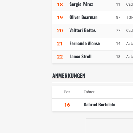
Sergio Pérez
18
11
Cad
Oliver Bearman
19
87
TGR
Valtteri Bottas
20
77
Cad
Fernando Alonso
21
14
Ast
Lance Stroll
22
18
Ast
ANMERKUNGEN
Pos
Fahrer
Gabriel Bortoleto
16