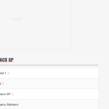
NACO GP
mel 1
6
aco GP
aco, Monaco