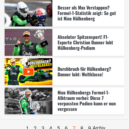
Besser als Max Verstappen?
Formel-1-Statistik zeigt: So gut
ist Nico Hülkenberg
Absoluter Spitzensport! F1-
Experte Christian Danner lobt
Hülkenberg-Podium
Durchbruch für Hülkenberg?
Danner lobt: Weltklasse!
Nico Hülkenbergs Formel-1-
Albtraum vorbei: Diese 7
verpassten Podien kann er nun
vergessen
1
2
3
4
5
6
7
8
9
Archiv