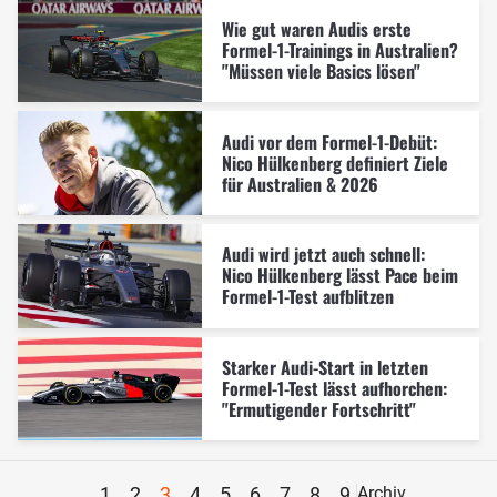
Wie gut waren Audis erste
Formel-1-Trainings in Australien?
"Müssen viele Basics lösen"
Audi vor dem Formel-1-Debüt:
Nico Hülkenberg definiert Ziele
für Australien & 2026
Audi wird jetzt auch schnell:
Nico Hülkenberg lässt Pace beim
Formel-1-Test aufblitzen
Starker Audi-Start in letzten
Formel-1-Test lässt aufhorchen:
"Ermutigender Fortschritt"
1
2
3
4
5
6
7
8
9
Archiv