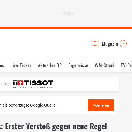
Magazin
T
os
Live-Ticker
Aktueller GP
Ergebnisse
WM-Stand
TV-P
mine
Testfahrten
Reglement
Bilder
artner
 als bevorzugte Google-Quelle
Aktivieren
: Erster Verstoß gegen neue Regel