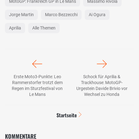
MotoGP: Frankreich GP in Le Mans
Massimo Rivola
Jorge Martin
Marco Bezzecchi
Ai Ogura
Aprilia
Alle Themen
Erste Moto3-Punkte: Leo
Schock für Aprilia &
Rammerstorfer trotzt dem
Trackhouse: MotoGP-
Regen im Sturzfestival von
Urgestein Davide Brivio vor
Le Mans
Wechsel zu Honda
Startseite
KOMMENTARE