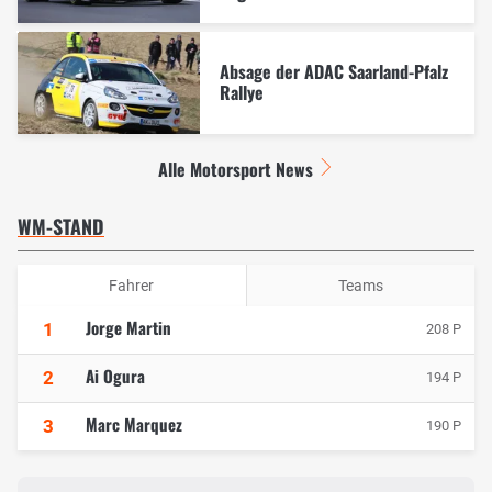
Absage der ADAC Saarland-Pfalz
Rallye
Alle Motorsport News
WM-STAND
Fahrer
Teams
Jorge Martin
1
208 P
Ai Ogura
2
194 P
Marc Marquez
3
190 P