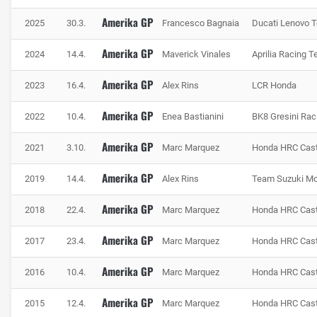
Die Statistik zum USA-GP
Amerika GP
2025
30.3.
Francesco Bagnaia
Ducati Lenovo 
Rekordsieger auf dem Circuit of the Americas ist MotoGP-
Superstar Marc Marquez. Der Spanier konnte den USA-GP
Amerika GP
2024
14.4.
Maverick Vinales
Aprilia Racing 
bislang siebenmal gewinnen, zuletzt 2021. Zwischen 2013
Amerika GP
und 2018 holte er sogar sechs Siege am Stück, ehe er 2019
2023
16.4.
Alex Rins
LCR Honda
in Führung liegend aus dem Rennen stürzte. Alex Rins
Amerika GP
2022
10.4.
Enea Bastianini
BK8 Gresini Ra
erbte den Rennsieg und gewann 2023 noch ein zweites
Mal. Ansonsten konnten sich bislang nur Enea Bastianini
Amerika GP
2021
3.10.
Marc Marquez
Honda HRC Cast
(2022), Maverick Vinales (2024), Francesco Bagnaia
(2025) und Marco Bezzecchi (2026) in die Siegerliste
Amerika GP
2019
14.4.
Alex Rins
Team Suzuki M
eintragen. Der erfolgreichste Konstrukteur in Austin ist
Honda mit acht Siegen, gefolgt von Ducati, Aprilia (je 2)
Amerika GP
2018
22.4.
Marc Marquez
Honda HRC Cast
und Suzuki (1).
Amerika GP
2017
23.4.
Marc Marquez
Honda HRC Cast
Amerika GP
2016
10.4.
Marc Marquez
Honda HRC Cast
Amerika GP
2015
12.4.
Marc Marquez
Honda HRC Cast