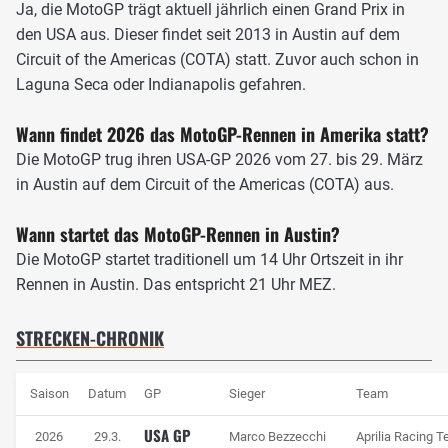
Ja, die MotoGP trägt aktuell jährlich einen Grand Prix in
den USA aus. Dieser findet seit 2013 in Austin auf dem
Circuit of the Americas (COTA) statt. Zuvor auch schon in
Laguna Seca oder Indianapolis gefahren.
Wann findet 2026 das MotoGP-Rennen in Amerika statt?
Die MotoGP trug ihren USA-GP 2026 vom 27. bis 29. März
in Austin auf dem Circuit of the Americas (COTA) aus.
COTA verfügt über die längste Gerade im MotoGP-Kalender und etliche
Wann startet das MotoGP-Rennen in Austin?
Höhenunterschiede, Foto: Gold & Goose / Red Bull Content Pool
Die MotoGP startet traditionell um 14 Uhr Ortszeit in ihr
In der Kritik steht COTA immer mal wieder, weil der Zustand
Rennen in Austin. Das entspricht 21 Uhr MEZ.
des Asphaltbandes zu wünschen übriglässt. Lehmiger
Boden lässt die Strecke an verschiedenen Stellen immer
STRECKEN-CHRONIK
wieder leicht absinken oder aufsteigen, wodurch teils
heftige Bodenwellen entstehen. Immer wieder wurde in der
Vergangenheit neu asphaltiert, eine dauerhafte Lösung
Saison
Datum
GP
Sieger
Team
bislang aber noch nicht gefunden.
USA GP
2026
29.3.
Marco Bezzecchi
Aprilia Racing 