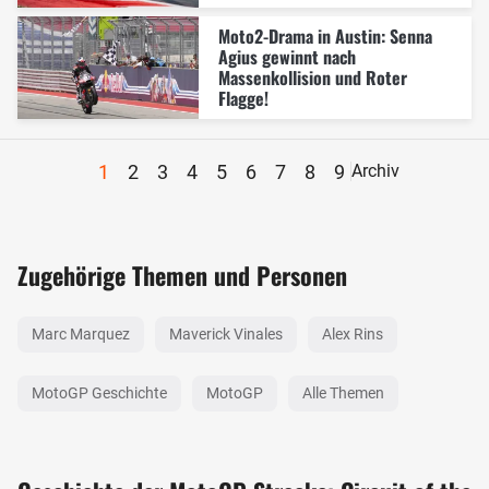
Moto2-Drama in Austin: Senna
Agius gewinnt nach
Massenkollision und Roter
Flagge!
1
2
3
4
5
6
7
8
9
Archiv
Zugehörige Themen und Personen
Marc Marquez
Maverick Vinales
Alex Rins
MotoGP Geschichte
MotoGP
Alle Themen