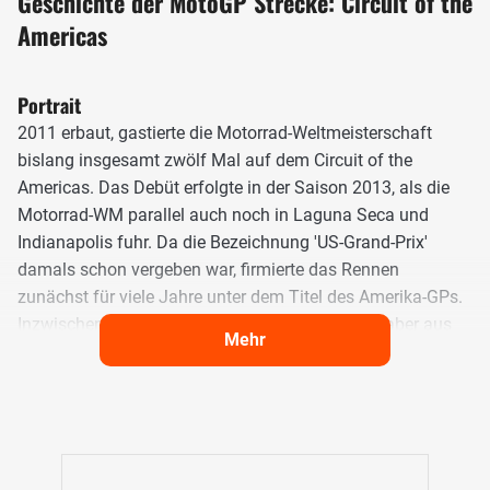
Geschichte der MotoGP Strecke: Circuit of the
Americas
Portrait
2011 erbaut, gastierte die Motorrad-Weltmeisterschaft
bislang insgesamt zwölf Mal auf dem Circuit of the
Americas. Das Debüt erfolgte in der Saison 2013, als die
Motorrad-WM parallel auch noch in Laguna Seca und
Indianapolis fuhr. Da die Bezeichnung 'US-Grand-Prix'
damals schon vergeben war, firmierte das Rennen
zunächst für viele Jahre unter dem Titel des Amerika-GPs.
Inzwischen sind Laguna Seca und Indianapolis aber aus
Mehr
dem WM-Kalender verschwunden und Austin zum einzigen
MotoGP-Event in den USA geworden. Einzig 2020 fiel das
Rennen der Covid-19-Pandemie zum Opfer. 2026 folgte
daher nur folgerichtig die Umbenennung des Events in den
USA-Grand-Prix.