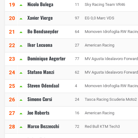
Nicolo Bulega
19
11
Sky Racing Team VR46
Xavier Vierge
20
97
EG 0,0 Marc VDS
Bo Bendsneyder
21
64
Momoven Idrofoglia RW Raci
Iker Lecuona
22
27
American Racing
Dominique Aegerter
23
77
MV Agusta Idealavoro Forward
Stefano Manzi
24
62
MV Agusta Idealavoro Forward
Steven Odendaal
25
4
Momoven Idrofoglia RW Raci
Simone Corsi
26
24
Tasca Racing Scuderia Moto2
Joe Roberts
27
16
American Racing
Marco Bezzecchi
28
72
Red Bull KTM Tech3