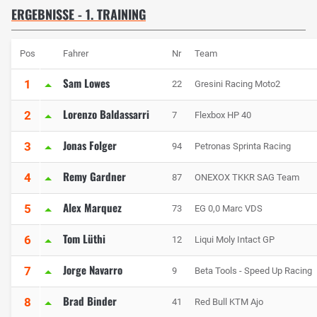
ERGEBNISSE - 1. TRAINING
Pos
Fahrer
Nr
Team
Sam Lowes
1
22
Gresini Racing Moto2
Lorenzo Baldassarri
2
7
Flexbox HP 40
Jonas Folger
3
94
Petronas Sprinta Racing
Remy Gardner
4
87
ONEXOX TKKR SAG Team
Alex Marquez
5
73
EG 0,0 Marc VDS
Tom Lüthi
6
12
Liqui Moly Intact GP
Jorge Navarro
7
9
Beta Tools - Speed Up Racing
Brad Binder
8
41
Red Bull KTM Ajo