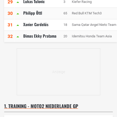
Lukas Tulovic
29
3
Kiefer Racing
Philipp Öttl
30
65
Red Bull KTM Tech3
Xavier Cardelús
31
18
Sama Qatar Angel Nieto Team
Dimas Ekky Pratama
32
20
Idemitsu Honda Team Asia
1. TRAINING - MOTO2 NIEDERLANDE GP