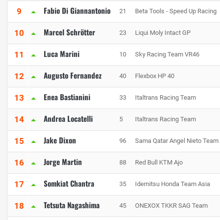
Fabio Di Giannantonio
9
21
Beta Tools - Speed Up Racing
Marcel Schrötter
10
23
Liqui Moly Intact GP
Luca Marini
11
10
Sky Racing Team VR46
Augusto Fernandez
12
40
Flexbox HP 40
Enea Bastianini
13
33
Italtrans Racing Team
Andrea Locatelli
14
5
Italtrans Racing Team
Jake Dixon
15
96
Sama Qatar Angel Nieto Team
Jorge Martin
16
88
Red Bull KTM Ajo
Somkiat Chantra
17
35
Idemitsu Honda Team Asia
Tetsuta Nagashima
18
45
ONEXOX TKKR SAG Team