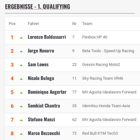
ERGEBNISSE - 1. QUALIFYING
Pos
Fahrer
Nr
Team
Lorenzo Baldassarri
1
7
Flexbox HP 40
Jorge Navarro
2
9
Beta Tools - Speed Up Racing
Sam Lowes
3
22
Gresini Racing Moto2
Nicolo Bulega
4
11
Sky Racing Team VR46
Dominique Aegerter
5
77
MV Agusta Idealavoro Forward
Somkiat Chantra
6
35
Idemitsu Honda Team Asia
Stefano Manzi
7
62
MV Agusta Idealavoro Forward
Marco Bezzecchi
8
72
Red Bull KTM Tech3