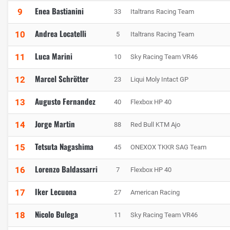
Enea Bastianini
9
33
Italtrans Racing Team
Andrea Locatelli
10
5
Italtrans Racing Team
Luca Marini
11
10
Sky Racing Team VR46
Marcel Schrötter
12
23
Liqui Moly Intact GP
Augusto Fernandez
13
40
Flexbox HP 40
Jorge Martin
14
88
Red Bull KTM Ajo
Tetsuta Nagashima
15
45
ONEXOX TKKR SAG Team
Lorenzo Baldassarri
16
7
Flexbox HP 40
Iker Lecuona
17
27
American Racing
Nicolo Bulega
18
11
Sky Racing Team VR46