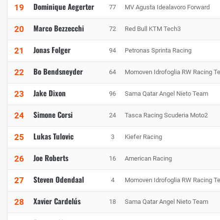
Dominique Aegerter
19
77
MV Agusta Idealavoro Forward
Marco Bezzecchi
20
72
Red Bull KTM Tech3
Jonas Folger
21
94
Petronas Sprinta Racing
Bo Bendsneyder
22
64
Momoven Idrofoglia RW Racing T
Jake Dixon
23
96
Sama Qatar Angel Nieto Team
Simone Corsi
24
24
Tasca Racing Scuderia Moto2
Lukas Tulovic
25
3
Kiefer Racing
Joe Roberts
26
16
American Racing
Steven Odendaal
27
4
Momoven Idrofoglia RW Racing T
Xavier Cardelús
28
18
Sama Qatar Angel Nieto Team