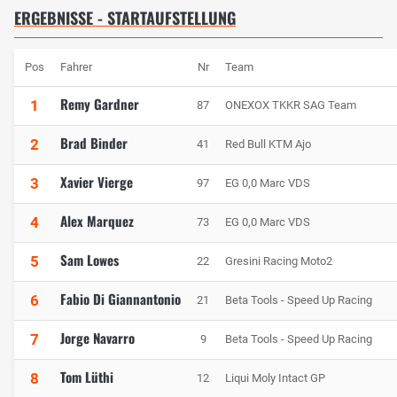
ERGEBNISSE - STARTAUFSTELLUNG
Pos
Fahrer
Nr
Team
Remy Gardner
1
87
ONEXOX TKKR SAG Team
Brad Binder
2
41
Red Bull KTM Ajo
Xavier Vierge
3
97
EG 0,0 Marc VDS
Alex Marquez
4
73
EG 0,0 Marc VDS
Sam Lowes
5
22
Gresini Racing Moto2
Fabio Di Giannantonio
6
21
Beta Tools - Speed Up Racing
Jorge Navarro
7
9
Beta Tools - Speed Up Racing
Tom Lüthi
8
12
Liqui Moly Intact GP