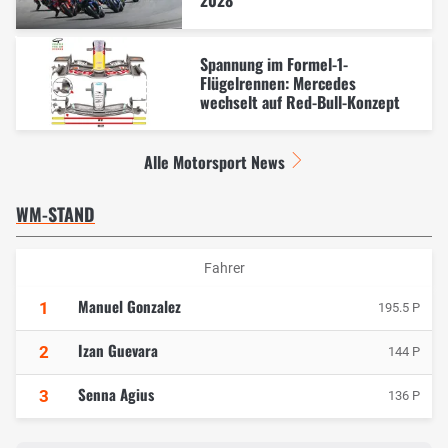
Spannung im Formel-1-
Flügelrennen: Mercedes
wechselt auf Red-Bull-Konzept
Alle Motorsport News
WM-STAND
Fahrer
Manuel Gonzalez
1
195.5 P
Izan Guevara
2
144 P
Senna Agius
3
136 P