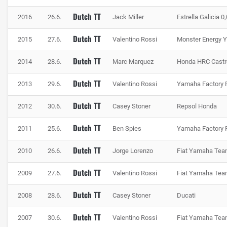
Dutch TT
2016
26.6.
Jack Miller
Estrella Galicia 
Dutch TT
2015
27.6.
Valentino Rossi
Monster Energy
Dutch TT
2014
28.6.
Marc Marquez
Honda HRC Castr
Dutch TT
2013
29.6.
Valentino Rossi
Yamaha Factory 
Dutch TT
2012
30.6.
Casey Stoner
Repsol Honda
Dutch TT
2011
25.6.
Ben Spies
Yamaha Factory 
Dutch TT
2010
26.6.
Jorge Lorenzo
Fiat Yamaha Te
Dutch TT
2009
27.6.
Valentino Rossi
Fiat Yamaha Te
Dutch TT
2008
28.6.
Casey Stoner
Ducati
Dutch TT
2007
30.6.
Valentino Rossi
Fiat Yamaha Te