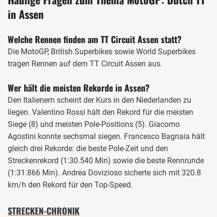
in Assen
Welche Rennen finden am TT Circuit Assen statt?
Die MotoGP, British Superbikes sowie World Superbikes
tragen Rennen auf dem TT Circuit Assen aus.
Wer hält die meisten Rekorde in Assen?
Der TT Circuit in Assen ist eine sehr flüssige Strecke mit wenig Raum für
Den Italienern scheint der Kurs in den Niederlanden zu
Fehler, Foto: VR46 Media
liegen. Valentino Rossi hält den Rekord für die meisten
Der Kurs wird weiterhin im Uhrzeigersinn befahren, ist nun
Siege (8) und meisten Pole-Positions (5). Giacomo
14 Meter breit und hat zwölf Rechts- und sechs
Agostini konnte sechsmal siegen. Francesco Bagnaia hält
Linkskurven. Die längste Gerade misst lediglich 487 Meter.
gleich drei Rekorde: die beste Pole-Zeit und den
Die wohl berühmteste Stelle in Assen ist wohl die letzte
Streckenrekord (1:30.540 Min) sowie die beste Rennrunde
Schikane vor der Zielgeraden, wo sich in der Vergangenheit
(1:31.866 Min). Andrea Dovizioso sicherte sich mit 320.8
schon sehr häufig Dramen in der letzten Runde abgespielt
km/h den Rekord für den Top-Speed.
haben. Bis zum Jahr 2015 war Assen das einzige Rennen,
dass an einem Samstag ausgetragen wurde. Seit 2016
STRECKEN-CHRONIK
wird aber auch die Dutch TT am Sonntag abgehalten.