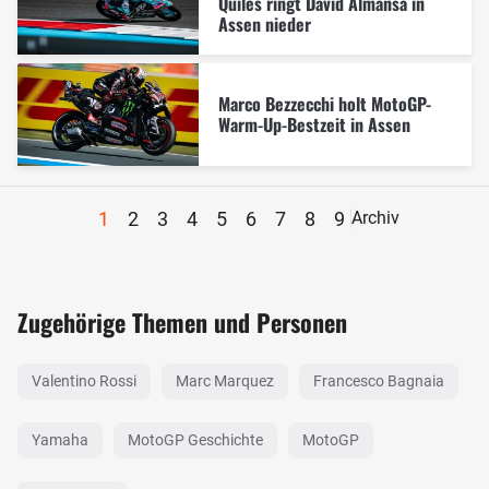
Quiles ringt David Almansa in
Assen nieder
Marco Bezzecchi holt MotoGP-
Warm-Up-Bestzeit in Assen
1
2
3
4
5
6
7
8
9
Archiv
Zugehörige Themen und Personen
Valentino Rossi
Marc Marquez
Francesco Bagnaia
Yamaha
MotoGP Geschichte
MotoGP