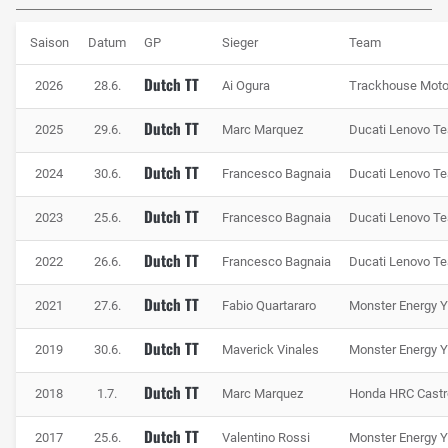
Die Statistik zur Dutch TT
Saison
Datum
GP
Sieger
Team
Rekordsieger auf dem TT Circuit Assen ist MotoGP-
Dutch TT
2026
28.6.
Ai Ogura
Trackhouse Mot
Legende Valentino Rossi, der die Dutch TT im Laufe der
Jahre insgesamt achtmal gewinnen konnte. 2017 feierte
Dutch TT
2025
29.6.
Marc Marquez
Ducati Lenovo T
der 'Doktor' hier auch seinen letzten Grand-Prix-Sieg in der
Motorrad-WM. Hinter ihm folgen Francesco Bagnaia und
Dutch TT
2024
30.6.
Francesco Bagnaia
Ducati Lenovo T
Marc Marquez, die jeweils drei Ausgaben gewinnen
Dutch TT
konnten. Ansonsten siegte in der MotoGP-Ära nur Casey
2023
25.6.
Francesco Bagnaia
Ducati Lenovo T
Stoner (zwei Siege) mehrfach in Assen. Jack Miller (2016)
Dutch TT
2022
26.6.
Francesco Bagnaia
Ducati Lenovo T
und Ai Ogura (2026) gelangen hier ihre ersten MotoGP-
Siege überhaupt. Der erfolgreichste MotoGP-Konstrukteur
Dutch TT
2021
27.6.
Fabio Quartararo
Monster Energy
auf dem TT Circuit ist Yamaha mit elf Siegen, gefolgt von
und Honda mit sieben und Ducati mit fünf. Aprilia bringt es
Dutch TT
2019
30.6.
Maverick Vinales
Monster Energy
seit 2026 auf einen Erfolg in Assen.
Dutch TT
2018
1.7.
Marc Marquez
Honda HRC Castr
Dutch TT
2017
25.6.
Valentino Rossi
Monster Energy