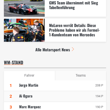
GMS Team übernimmt mit Sieg
Tabellenführung
McLaren verrät Details: Diese
Probleme haben wir als Formel-
1-Kundenteam von Mercedes
Alle Motorsport News
WM-STAND
Fahrer
Teams
Jorge Martin
1
208 P
Ai Ogura
2
194 P
Marc Marquez
3
190 P