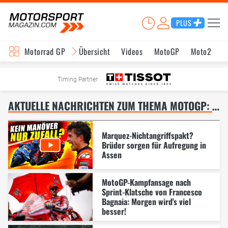
PLUS
Motorrad GP
Übersicht
Videos
MotoGP
Moto2
M
Timing Partner
AKTUELLE NACHRICHTEN ZUM THEMA MOTOGP: DUTCH TT IN ASSEN – SEITE 4
Marquez-Nichtangriffspakt?
Brüder sorgen für Aufregung in
Assen
MotoGP-Kampfansage nach
Sprint-Klatsche von Francesco
Bagnaia: Morgen wird's viel
besser!