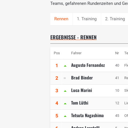
Teams, gefahrenen Rundenzeiten und Ge
1. Training
2. Training
ERGEBNISSE - RENNEN
Pos
Fahrer
Nr
T
Augusto Fernandez
1
40
Fl
Brad Binder
2
41
Re
Luca Marini
3
10
S
Tom Lüthi
4
12
Li
Tetsuta Nagashima
5
45
O
Andrea Locatelli