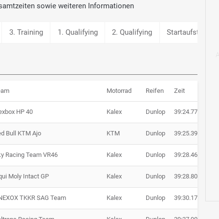
samtzeiten sowie weiteren Informationen
3. Training
1. Qualifying
2. Qualifying
Startaufstellung
eam
Motorrad
Reifen
Zeit
Rü
exbox HP 40
Kalex
Dunlop
39:24.779
d Bull KTM Ajo
KTM
Dunlop
39:25.391
+ 0
ky Racing Team VR46
Kalex
Dunlop
39:28.465
+ 3
qui Moly Intact GP
Kalex
Dunlop
39:28.807
+ 4
NEXOX TKKR SAG Team
Kalex
Dunlop
39:30.170
+ 5