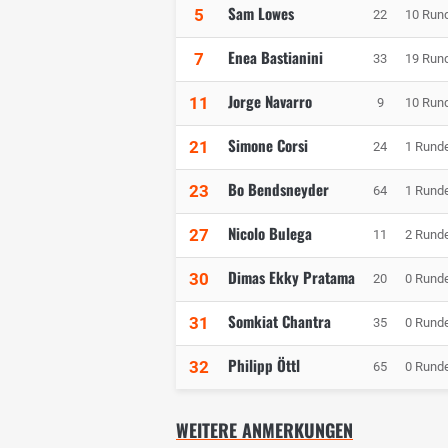
Sam Lowes
5
22
10 Run
Enea Bastianini
7
33
19 Run
Jorge Navarro
11
9
10 Run
Simone Corsi
21
24
1 Rund
Bo Bendsneyder
23
64
1 Rund
Nicolo Bulega
27
11
2 Rund
Dimas Ekky Pratama
30
20
0 Rund
Somkiat Chantra
31
35
0 Rund
Philipp Öttl
32
65
0 Rund
WEITERE ANMERKUNGEN