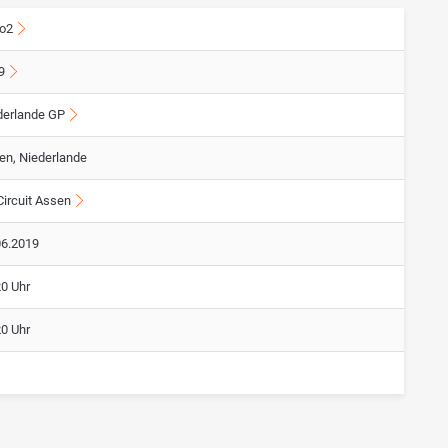
o2
9
derlande GP
en, Niederlande
Circuit Assen
06.2019
20 Uhr
20 Uhr