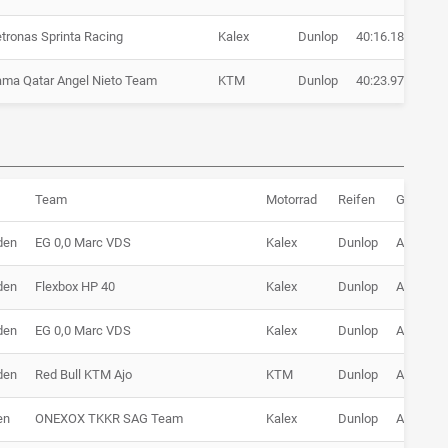
tronas Sprinta Racing
Kalex
Dunlop
40:16.184
+ 5
ma Qatar Angel Nieto Team
KTM
Dunlop
40:23.979
+ 5
Team
Motorrad
Reifen
Grund
den
EG 0,0 Marc VDS
Kalex
Dunlop
Ausfall
den
Flexbox HP 40
Kalex
Dunlop
Ausfall
den
EG 0,0 Marc VDS
Kalex
Dunlop
Ausfall
den
Red Bull KTM Ajo
KTM
Dunlop
Ausfall
en
ONEXOX TKKR SAG Team
Kalex
Dunlop
Ausfall