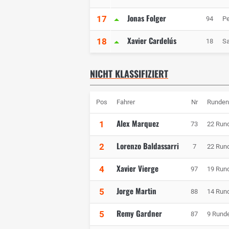
Jonas Folger
17
94
Pe
Xavier Cardelús
18
18
Sa
NICHT KLASSIFIZIERT
Pos
Fahrer
Nr
Runden
Alex Marquez
1
73
22 Run
Lorenzo Baldassarri
2
7
22 Run
Xavier Vierge
4
97
19 Run
Jorge Martin
5
88
14 Run
Remy Gardner
5
87
9 Rund