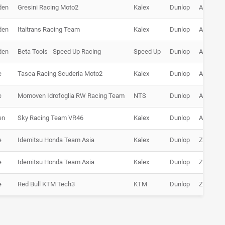
den
Gresini Racing Moto2
Kalex
Dunlop
Ausfall
den
Italtrans Racing Team
Kalex
Dunlop
Ausfall
den
Beta Tools - Speed Up Racing
Speed Up
Dunlop
Ausfall
e
Tasca Racing Scuderia Moto2
Kalex
Dunlop
Ausfall
e
Momoven Idrofoglia RW Racing Team
NTS
Dunlop
Ausfall
en
Sky Racing Team VR46
Kalex
Dunlop
Ausfall
e
Idemitsu Honda Team Asia
Kalex
Dunlop
Zurückg
e
Idemitsu Honda Team Asia
Kalex
Dunlop
Zurückg
e
Red Bull KTM Tech3
KTM
Dunlop
Zurückg