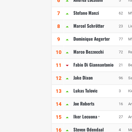
6
5
It
Stefano Manzi
7
62
MV
Marcel Schrötter
8
23
Li
Dominique Aegerter
9
77
MV
Marco Bezzecchi
10
72
Re
Fabio Di Giannantonio
11
21
Be
Jake Dixon
12
96
Sa
Lukas Tulovic
13
3
Ki
Joe Roberts
14
16
Am
Iker Lecuona
15
27
Am
*
Steven Odendaal
16
4
Mo