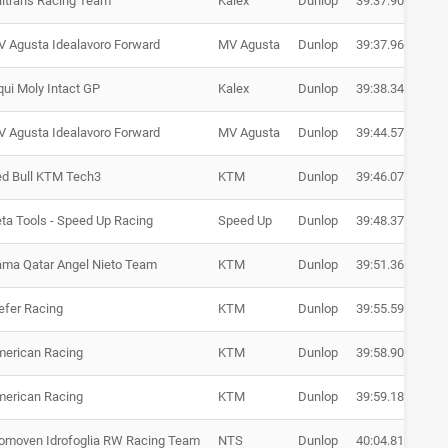
altrans Racing Team
Kalex
Dunlop
39:37.906
+ 1
 Agusta Idealavoro Forward
MV Agusta
Dunlop
39:37.962
+ 1
qui Moly Intact GP
Kalex
Dunlop
39:38.346
+ 1
 Agusta Idealavoro Forward
MV Agusta
Dunlop
39:44.571
+ 1
d Bull KTM Tech3
KTM
Dunlop
39:46.070
+ 2
ta Tools - Speed Up Racing
Speed Up
Dunlop
39:48.370
+ 2
ma Qatar Angel Nieto Team
KTM
Dunlop
39:51.364
+ 2
efer Racing
KTM
Dunlop
39:55.596
+ 3
erican Racing
KTM
Dunlop
39:58.901
+ 3
erican Racing
KTM
Dunlop
39:59.185
+ 3
moven Idrofoglia RW Racing Team
NTS
Dunlop
40:04.813
+ 4