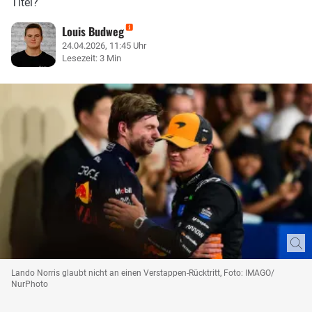
Titel?
Louis Budweg
24.04.2026, 11:45 Uhr
Lesezeit: 3 Min
Lando Norris glaubt nicht an einen Verstappen-Rücktritt, Foto: IMAGO/
NurPhoto