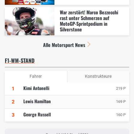
War zerstört! Marco Bezzecchi
rast unter Schmerzen auf
MotoGP-Sprintpodium in
Silverstone
Alle Motorsport News
F1-WM-STAND
Fahrer
Konstrukteure
Kimi Antonelli
1
219 P
Lewis Hamilton
2
169 P
George Russell
3
160 P