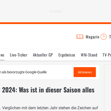
Magazin
T
ews
Live-Ticker
Aktueller GP
Ergebnisse
WM-Stand
TV-P
lder
Termine
Statistik
Testfahrten
Reglement
Lexikon
 als bevorzugte Google-Quelle
Aktivieren
 2024: Was ist in dieser Saison alles
4. Verglichen mit dem letzten Jahr stehen die Zeichen auf