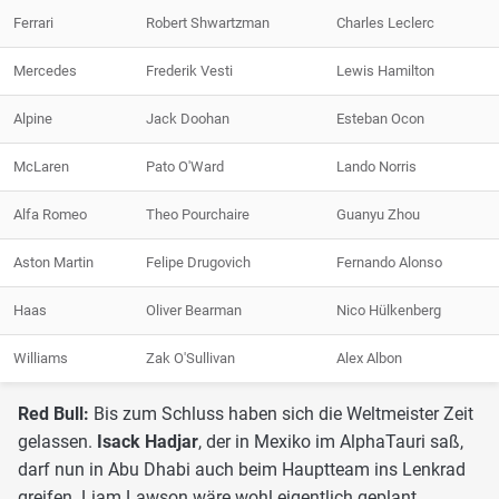
Ferrari
Robert Shwartzman
Charles Leclerc
Mercedes
Frederik Vesti
Lewis Hamilton
Alpine
Jack Doohan
Esteban Ocon
McLaren
Pato O'Ward
Lando Norris
Alfa Romeo
Theo Pourchaire
Guanyu Zhou
Aston Martin
Felipe Drugovich
Fernando Alonso
Haas
Oliver Bearman
Nico Hülkenberg
Williams
Zak O'Sullivan
Alex Albon
Red Bull:
Bis zum Schluss haben sich die Weltmeister Zeit
gelassen.
Isack Hadjar
, der in Mexiko im AlphaTauri saß,
darf nun in Abu Dhabi auch beim Hauptteam ins Lenkrad
greifen. Liam Lawson wäre wohl eigentlich geplant